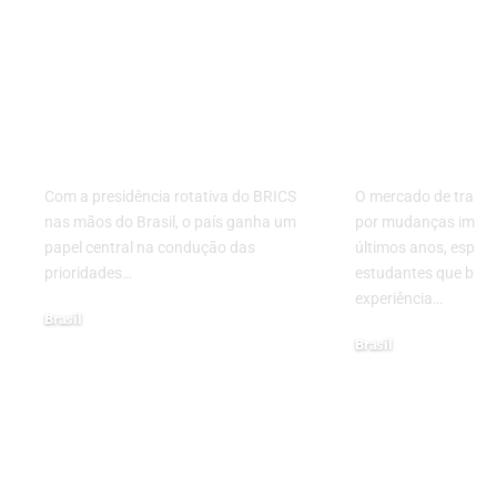
Brasil assume
Embraer a
protagonismo na
oportunida
agenda do BRICS e
jovens tale
define rumos
novo prog
estratégicos do bloco
estágio no 
Com a presidência rotativa do BRICS
O mercado de traba
nas mãos do Brasil, o país ganha um
por mudanças impor
papel central na condução das
últimos anos, espec
prioridades…
estudantes que busc
experiência…
Brasil
Brasil
03/07/2025
20/05/2026