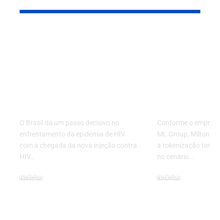
Brasil inaugura nova
Panorama 
era no combate ao
tokenizaçã
HIV com injeção
Brasil:
inovadora
regulamen
recomendada pela
atual e per
OMS
futuras
O Brasil dá um passo decisivo no
Conforme o empresá
enfrentamento da epidemia de HIV
ML Group, Milton de O
com a chegada da nova injeção contra
a tokenização tem 
HIV…
no cenário…
Noticias
Noticias
17/07/2025
30/07/2024