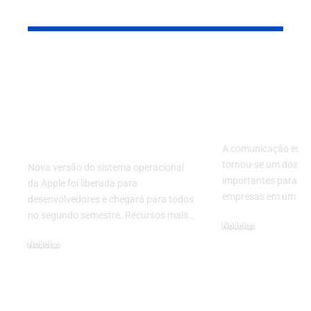
Leia também
iPhone terá ChatGPT
Comunicaç
integrado, nova Siri e
times técni
mais recursos de IA;
técnicos co
veja o que muda com
de sucesso
o iOS 18
A comunicação entre
tornou-se um dos e
Nova versão do sistema operacional
importantes para o 
da Apple foi liberada para
empresas em um ce
desenvolvedores e chegará para todos
no segundo semestre. Recursos mais…
Noticias
15/07/2026
Noticias
11/06/2024