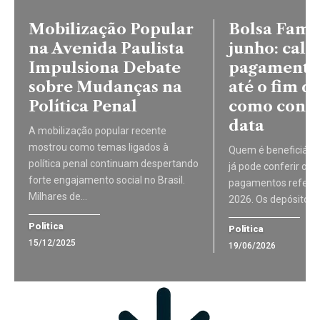
Mobilização Popular
Bolsa Famíl
na Avenida Paulista
junho: cale
Impulsiona Debate
pagamento
sobre Mudanças na
até o fim d
Política Penal
como consu
data
A mobilização popular recente
mostrou como temas ligados à
Quem é beneficiário
política penal continuam despertando
já pode conferir o c
forte engajamento social no Brasil.
pagamentos referen
Milhares de…
2026. Os depósitos
Politica
Politica
15/12/2025
19/06/2026