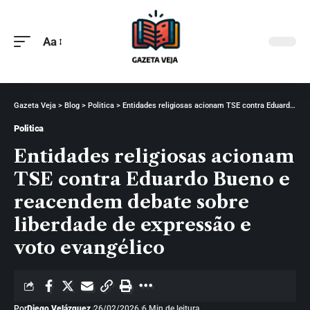
Aa
Gazeta Veja
>
Blog
>
Politica
>
Entidades religiosas acionam TSE contra Eduardo Bueno e reacendem debate sobre liberdade de expressão e voto evangélico
Politica
Entidades religiosas acionam
TSE contra Eduardo Bueno e
reacendem debate sobre
liberdade de expressão e
voto evangélico
Por
Diego Velázquez
26/02/2026
6 Min de leitura