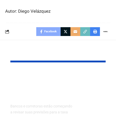
Autor: Diego Velázquez
Facebook
Leia também
Bancos e Corretoras
STF vira ce
Revisam
debate elei
Expectativas para a
2026 em me
Selic
pesquisas 
mostram q
Bancos e corretoras estão começando
confiança
a revisar suas previsões para a taxa