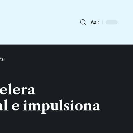
Aa
tal
elera
l e impulsiona