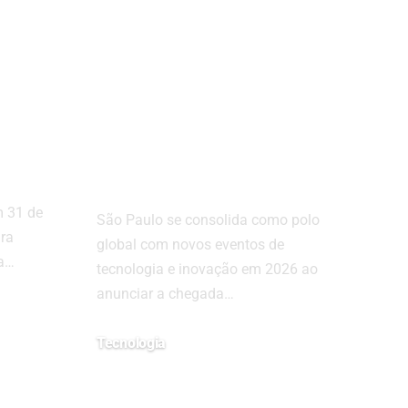
er
São Paulo se
icas
consolida como
 Dia
polo global com
novos eventos de
tecnologia e
inovação em 2026
 31 de
São Paulo se consolida como polo
ara
global com novos eventos de
ça…
tecnologia e inovação em 2026 ao
anunciar a chegada…
Tecnologia
28/01/2026