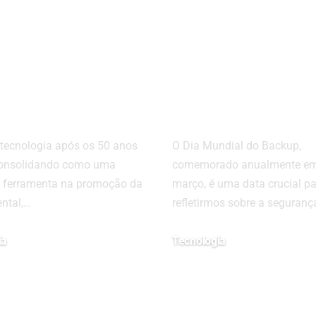
de Tecnologia
Como Proteg
 os 50 Anos
Seus Dados: D
 Ser Chave
Essenciais no
 Prevenir
Mundial do
ência
Backup
 tecnologia após os 50 anos
O Dia Mundial do Backup,
onsolidando como uma
comemorado anualmente em
 ferramenta na promoção da
março, é uma data crucial p
ntal,…
refletirmos sobre a seguran
ia
Tecnologia
31/03/2025