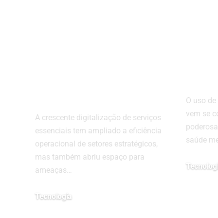
Cibersegurança
Uso 
em infraestrutura
Após
crítica: o risco
Pode
crescente de
para
ataques a sistemas
Dem
de água e energia
O uso de
vem se c
A crescente digitalização de serviços
poderosa
essenciais tem ampliado a eficiência
saúde me
operacional de setores estratégicos,
mas também abriu espaço para
Tecnolog
ameaças…
28/04/2025
Tecnologia
08/04/2026