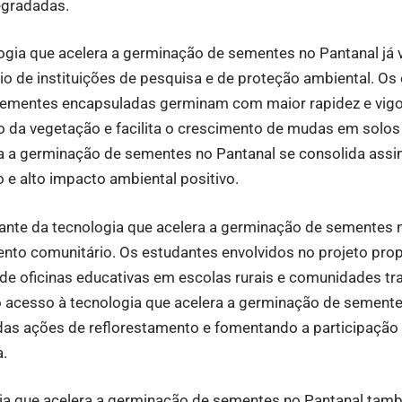
egradadas.
logia que acelera a germinação de sementes no Pantanal já
 de instituições de pesquisa e de proteção ambiental. Os
mentes encapsuladas germinam com maior rapidez e vigor
 da vegetação e facilita o crescimento de mudas em solo
ra a germinação de sementes no Pantanal se consolida as
o e alto impacto ambiental positivo.
ante da tecnologia que acelera a germinação de sementes n
ento comunitário. Os estudantes envolvidos no projeto pro
o de oficinas educativas em escolas rurais e comunidades tra
o acesso à tecnologia que acelera a germinação de semente
das ações de reflorestamento e fomentando a participação
.
gia que acelera a germinação de sementes no Pantanal tam