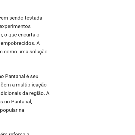
 vem sendo testada
 experimentos
, o que encurta o
s empobrecidos. A
sim como uma solução
o Pantanal é seu
põem a multiplicação
dicionais da região. A
s no Pantanal,
 popular na
bém reforça a