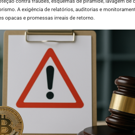
oteção contra fraudes, esquemas de pirâmide, lavagem de d
orismo. A exigência de relatórios, auditorias e monitoramen
s opacas e promessas irreais de retorno.