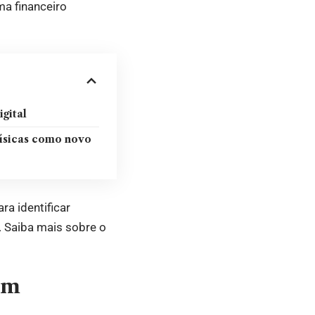
a financeiro
gital
físicas como novo
ra identificar
. Saiba mais sobre o
em