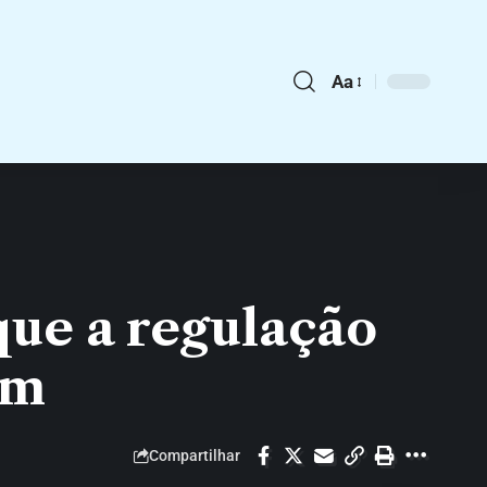
Aa
que a regulação
um
Compartilhar