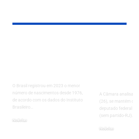
Leia também
Queda no número de
Caso Mariel
nascimentos no
Câmara do
Brasil acende alerta
Deputados 
sobre futuro
nesta terça
populacional do país
mantém pri
Chiquinho 
O Brasil registrou em 2023 o menor
número de nascimentos desde 1976,
A Câmara analisa, ne
de acordo com os dados do Instituto
(26), se mantém ou 
Brasileiro…
deputado federal Ch
(sem partido-RJ). A
Noticias
16/05/2025
Noticias
26/03/2024