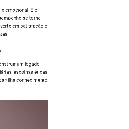
e emocional. Ele
esempenho se torne
nverte em satisfação e
tas.
o
onstruir um legado
árias, escolhas éticas
partilha conhecimento