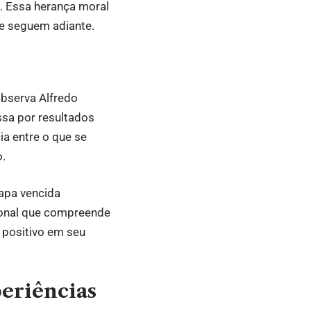
. Essa herança moral
ue seguem adiante.
observa Alfredo
ssa por resultados
a entre o que se
o.
tapa vencida
ional que compreende
 positivo em seu
periências