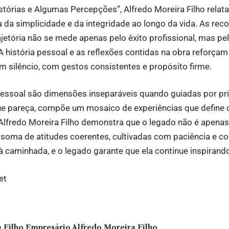
stórias e Algumas Percepções”, Alfredo Moreira Filho relat
a da simplicidade e da integridade ao longo da vida. As r
ajetória não se mede apenas pelo êxito profissional, mas pe
A história pessoal e as reflexões contidas na obra reforçam 
m silêncio, com gestos consistentes e propósito firme.
 pessoal são dimensões inseparáveis quando guiadas por pr
ue pareça, compõe um mosaico de experiências que define o
Alfredo Moreira Filho demonstra que o legado não é apenas
a soma de atitudes coerentes, cultivadas com paciência e 
à caminhada, e o legado garante que ela continue inspirand
et
 Filho
Empresário Alfredo Moreira Filho