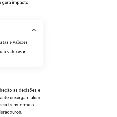
e gera impacto
stas e valores
 em valores e
direção às decisões e
pósito enxergam além
ncia transforma o
duradouros.