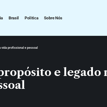
ia
Brasil
Politica
Sobre Nós
 vida profissional e pessoal
propósito e legado 
ssoal