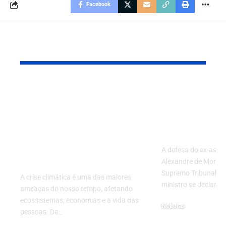
Facebook
Leia também
Negócios de impacto:
Defesa Req
como
Impedimen
empreendimentos
Moraes em 
sustentáveis estão
Vazamento
combatendo a crise
A defesa do ex-asses
climática
Alexandre de Moraes 
Supremo Tribunal Fe
A crise climática é uma das maiores
ministro se declare…
ameaças do nosso tempo, afetando
ecossistemas, economias e a vida das
Noticias
pessoas. De…
26/08/2024