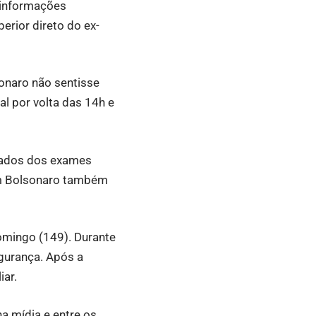
 informações
erior direto do ex-
sonaro não sentisse
al por volta das 14h e
ltados dos exames
am Bolsonaro também
domingo (149). Durante
gurança. Após a
iar.
na mídia e entre os