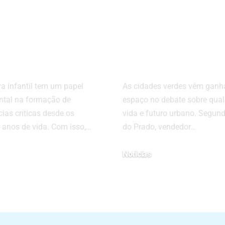
desperta a
a relação entr
ciência
cidades verde
ental nas
os carros
nças
sustentáveis
ura infantil tem um papel
As cidades verdes vêm gan
tal na formação de
espaço no debate sobre qual
ias críticas desde os
vida e futuro urbano. Segun
 anos de vida. Com isso,…
do Prado, vendedor…
Noticias
02/09/2025