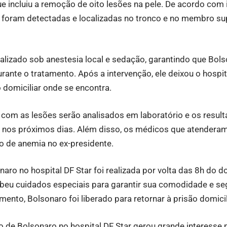
e incluiu a remoção de oito lesões na pele. De acordo com
s foram detectadas e localizadas no tronco e no membro sup
alizado sob anestesia local e sedação, garantindo que Bol
rante o tratamento. Após a intervenção, ele deixou o hospit
o domiciliar onde se encontra.
s com as lesões serão analisados em laboratório e os resu
 nos próximos dias. Além disso, os médicos que atender
 de anemia no ex-presidente.
naro no hospital DF Star foi realizada por volta das 8h do 
ebeu cuidados especiais para garantir sua comodidade e se
ento, Bolsonaro foi liberado para retornar à prisão domicil
ão de Bolsonaro no hospital DF Star gerou grande interesse 