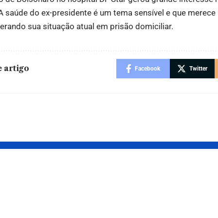
 A saúde do ex-presidente é um tema sensível e que merece 
rando sua situação atual em prisão domiciliar.
 artigo
Facebook
Twitter
os
O futuro da
elhos: a
mobilidade
ada lúdica
urbana? Conh