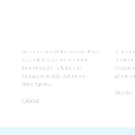
dinâmicas e
que 
desafios, com
cons
Sidnei Piva de
ambi
Jesus
cria
De acordo com Sidnei Piva de Jesus,
A literat
as famílias estão em constante
fundamen
transformação, refletindo as
consciênc
mudanças sociais, culturais e
primeiros
tecnológicas…
Noticias
Noticias
17/01/2025
17/03/2025