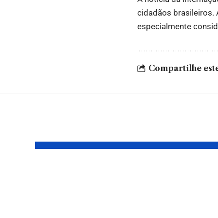
cidadãos brasileiros.
especialmente conside
Compartilhe este
Leia também
Família moderna:
Bich
veja como lidar
Verm
com as novas
jorn