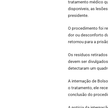
tratamento médico qu
disponíveis, as lesõe
presidente.
O procedimento foi re
dor ou desconforto du
retornou para a prisã
Os resíduos retirado
devem ser divulgados
detectaram um quadro
A internação de Bolso
o tratamento, ele rec
conclusão do procedim
A notícia da internaç