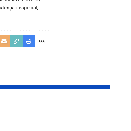
atenção especial,
Como a
engenharia de
eça
infraestrutura