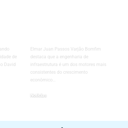
e as
impulsiona o
s e
desenvolvimento
econômico
brasileiro
hando
Elmar Juan Passos Varjão Bomfim
idade de
destaca que a engenharia de
do David
infraestrutura é um dos motores mais
consistentes do crescimento
econômico…
Noticias
29/01/2026