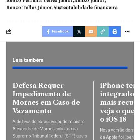
Renzo Ferreira Telles Júnior
Renzo Júnior
Renzo Telles Júnior
Sustentabilidade financeira
Facebook
Leia também
Defesa Requer
iPhone ter
Impedimento de
integrado, 
Moraes em Caso de
mais recurs
Vazamento
veja o que
o iOS 18
A defesa do ex-assessor do ministro
Alexandre de Moraes solicitou ao
Nova versão do sist
Supremo Tribunal Federal (STF) que o
da Apple foi liberad