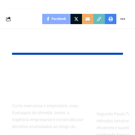
Facebook
Leia também
Trajetória
Construção
empresarial e
por que ess
construção de valor
tendência e
ao longo de décadas
revolucion
canteiros d
Como menciona o empresário Joao
Eustaquio de Almeida Junior, a
Segundo Paulo Twias
trajetória empresarial é construída por
métodos construtivo
decisões acumuladas ao longo do…
eficientes e sustent
ganhando força nos 