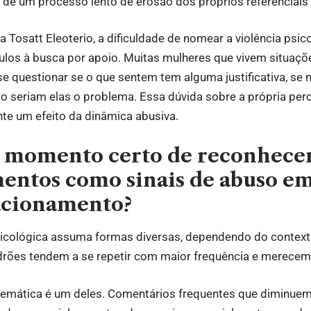
de um processo lento de erosão dos próprios referenciais
 Tosatt Eleoterio, a dificuldade de nomear a violência psic
ulos à busca por apoio. Muitas mulheres que vivem situaç
 questionar se o que sentem tem alguma justificativa, se 
o seriam elas o problema. Essa dúvida sobre a própria per
e um efeito da dinâmica abusiva.
 momento certo de reconhece
ntos como sinais de abuso e
acionamento?
sicológica assuma formas diversas, dependendo do contex
adrões tendem a se repetir com maior frequência e merecem
temática é um deles. Comentários frequentes que diminuem a