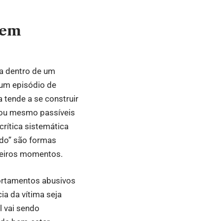
dem
ca dentro de um
 um episódio de
 tende a se construir
 ou mesmo passíveis
crítica sistemática
do” são formas
meiros momentos.
portamentos abusivos
ia da vítima seja
l vai sendo