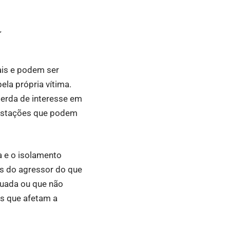
a
ais e podem ser
la própria vítima.
perda de interesse em
festações que podem
a e o isolamento
s do agressor do que
quada ou que não
s que afetam a