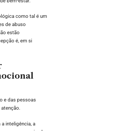
 de bem-estar.
ológica como tal é um
ões de abuso
não estão
cepção é, em si
r
mocional
to e das pessoas
 atenção.
 inteligência, a