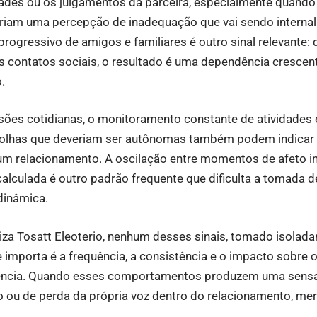
dades ou os julgamentos da parceira, especialmente quand
riam uma percepção de inadequação que vai sendo internal
rogressivo de amigos e familiares é outro sinal relevante:
 os contatos sociais, o resultado é uma dependência crescen
.
sões cotidianas, o monitoramento constante de atividades 
escolhas que deveriam ser autônomas também podem indicar
um relacionamento. A oscilação entre momentos de afeto i
calculada é outro padrão frequente que dificulta a tomada d
dinâmica.
za Tosatt Eleoterio, nenhum desses sinais, tomado isolada
 importa é a frequência, a consistência e o impacto sobre
vencia. Quando esses comportamentos produzem uma sensa
 ou de perda da própria voz dentro do relacionamento, me