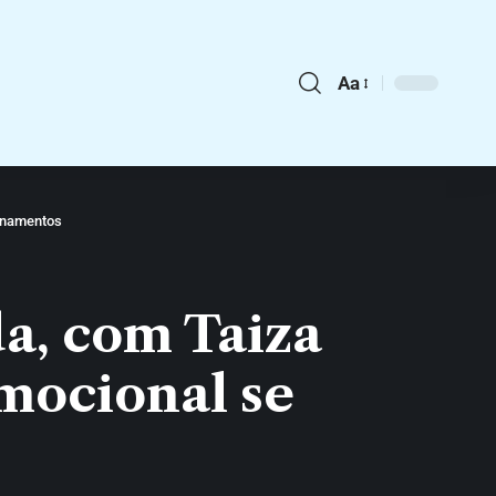
Aa
cionamentos
da, com Taiza
emocional se