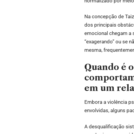
normalizado por meio 
Na concepção de Taiza
dos principais obstác
emocional chegam a se
“exagerando” ou se nã
mesma, frequentement
Quando é o
comportame
em um rel
Embora a violência p
envolvidas, alguns p
A desqualificação sis