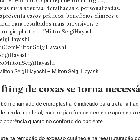
tá redefinindo o planejamento cirúrgico,
gias mais seguras, detalhadas e personalizadas.
apresenta casos práticos, benefícios clínicos e
bui para resultados mais previsíveis e
irurgia plástica.
#MiltonSeigiHayashi
igiHayashi
ComMiltonSeigiHayashi
eigiHayashi
coMiltonSeigiHayashi
ilton Seigi Hayashi – Milton Seigi Hayashi
fting de coxas se torna necessá
mbém chamado de cruroplastia, é indicado para tratar a flaci
de perda ponderal, essa região frequentemente apresenta 
 na aparência quanto no conforto do paciente.
ste na remoção do excesso cutâneo e na reestruturação do