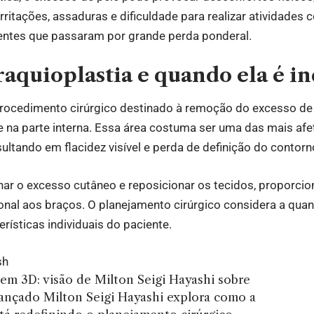
Irritações, assaduras e dificuldade para realizar atividades 
ientes que passaram por grande perda ponderal.
raquioplastia e quando ela é i
procedimento cirúrgico destinado à remoção do excesso de 
e na parte interna. Essa área costuma ser uma das mais af
ultando em flacidez visível e perda de definição do contorn
inar o excesso cutâneo e reposicionar os tecidos, proporc
onal aos braços. O planejamento cirúrgico considera a quan
rísticas individuais do paciente.
sh
a em 3D: visão de Milton Seigi Hayashi sobre
ançado Milton Seigi Hayashi explora como a