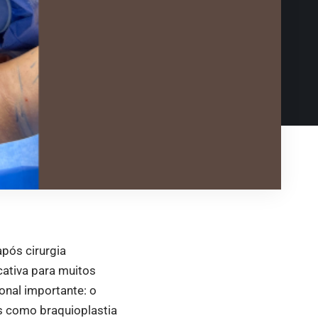
após cirurgia
cativa para muitos
onal importante: o
s como braquioplastia