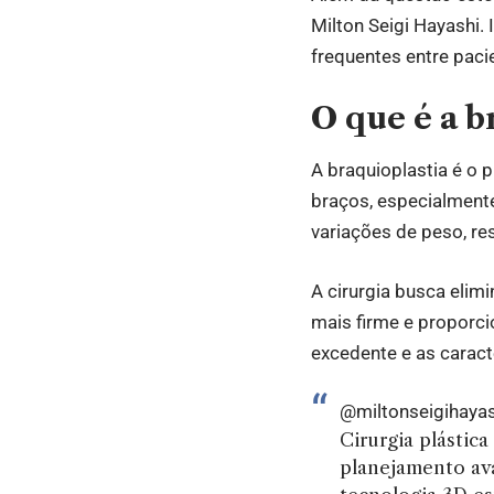
Milton Seigi Hayashi. 
frequentes entre pac
O que é a b
A braquioplastia é o 
braços, especialment
variações de peso, res
A cirurgia busca elim
mais firme e proporci
excedente e as caracte
@miltonseigihaya
Cirurgia plástic
planejamento av