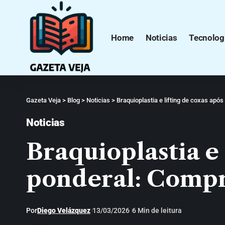
Home
Noticias
Tecnolog
Gazeta Veja
>
Blog
>
Noticias
>
Braquioplastia e lifting de coxas ap
Noticias
Braquioplastia e
ponderal: Compr
Por
Diego Velázquez
13/03/2026
6 Min de leitura