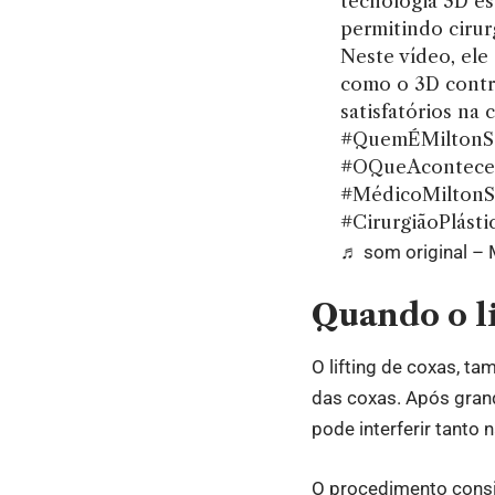
tecnologia 3D es
permitindo cirur
Neste vídeo, ele 
como o 3D contri
satisfatórios na c
#QuemÉMiltonSe
#OQueAconteceu
#MédicoMiltonS
#CirurgiãoPlásti
♬ som original – M
Quando o li
O lifting de coxas, ta
das coxas. Após gran
pode interferir tanto
O procedimento consi