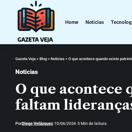
Home
Noticias
Tecnolog
Gazeta Veja
>
Blog
>
Noticias
>
O que acontece quando existe patrimô
Noticias
O que acontece q
faltam liderança
Por
Diego Velázquez
10/06/2026
5 Min de leitura