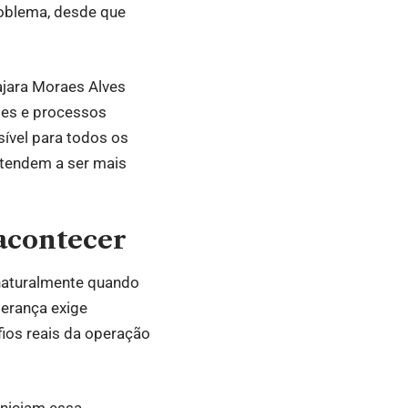
roblema, desde que
ajara Moraes Alves
ades e processos
sível para todos os
tendem a ser mais
 acontecer
 naturalmente quando
derança exige
fios reais da operação
iniciam essa